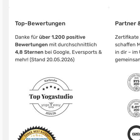
Top-Bewertungen
Partner &
Danke für
über 1.200 positive
Zertifikat
Bewertungen
mit durchschnittlich
schaffen M
4,8 Sternen
bei Google, Eversports &
in dir – i
mehr! (Stand 20.05.2026)
gemeinsa