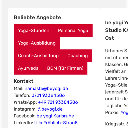
Beliebte Angebote
be yogi 
Studio K
Yoga-Stunden
Personal Yoga
Ost
Yoga-Ausbildung
Urbanes S
Coach-Ausbildung
Coaching
mit offene
Klassen. G
Ayurveda
BGM (für Firmen)
Vielfalt an
Lehrer:in
Kontakt
Yoga-Stil
Mail:
namaste@beyogi.de
jederzeit 
Telefon:
0721 93384586
und für de
WhatsApp:
+49 721 93384586
tägliche Y
Instagram:
@beyogi.de
Praxis.
Yog
Facebook:
be yogi Karlsruhe
LinkedIn:
Ulla Fröhlich-Strauß
Kriegsstr. 