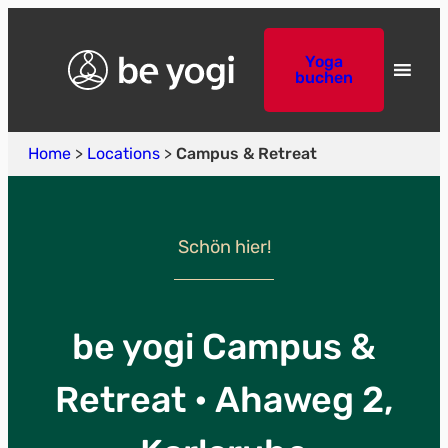
Yoga
buchen
Home
>
Locations
>
Campus & Retreat
Schön hier!
be yogi Campus &
Retreat • Ahaweg 2,