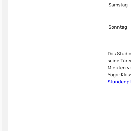
Samstag
Sonntag
Das Studio
seine Türe
Minuten vo
Yoga-Klass
Stundenp