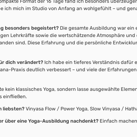
 kompakte Format der 16 Tage fand ich besonders überzeugen
e ich mich im Studio von Anfang an wohlgefühlt – und gen
ng besonders begeistert?
Die gesamte Ausbildung war ein ec
igen Lehrkräfte sowie die wertschätzende Atmosphäre und
den sind. Diese Erfahrung und die persönliche Entwicklung
für dich verändert?
Ich habe ein tieferes Verständnis dafür 
sana-Praxis deutlich verbessert – und viele der Erfahrung
hte kein klassisches Yoga, sondern lasse ausgewählte Elem
einfließen.
m liebsten?
Vinyasa Flow / Power Yoga, Slow Vinyasa / Hath
er über eine Yoga-Ausbildung nachdenkt?
Einfach machen!