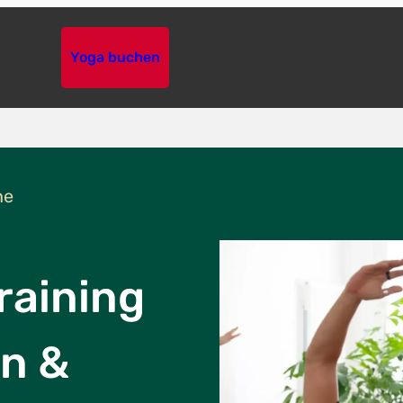
Yoga buchen
he
raining
n &