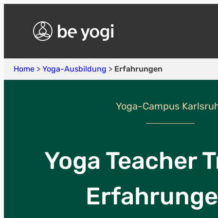
Home
>
Yoga-Ausbildung
>
Erfahrungen
Yoga-Campus Karlsru
Yoga Teacher T
Erfahrunge