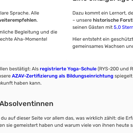
lare Sprache. Alle
Dazu kommt ein Lernort, de
weiterempfehlen
.
– unsere
historische Fors
seinen Gästen mit
5,0 Ster
önliche Begleitung und die
ir echte Aha-Momente!
Hier entsteht ein geschütz
gemeinsames Wachsen und 
llen bestätigt: Als
registrierte Yoga-Schule
(RYS-200 und RY
nsere
AZAV-Zertifizierung als Bildungseinrichtung
spiegelt
ukunft haben kann.
 Absolventinnen
du auf dieser Seite vor allem das, was wirklich zählt: die 
en sie gemeistert haben und warum viele von ihnen heute s