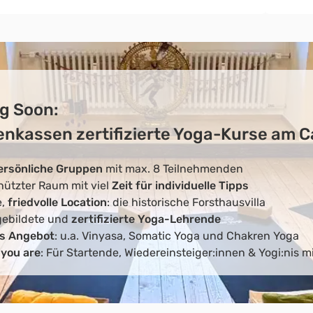
g Soon:
enkassen zertifizierte Yoga-Kurse am 
ersönliche Gruppen
mit max. 8 Teilnehmenden
hützter Raum mit viel
Zeit für individuelle Tipps
e,
friedvolle Location
: die historische Forsthausvilla
ebildete und
zertifizierte Yoga-Lehrende
s Angebot
: u.a. Vinyasa, Somatic Yoga und Chakren Yoga
you are
: Für Startende, Wiedereinsteiger:innen & Yogi:nis m