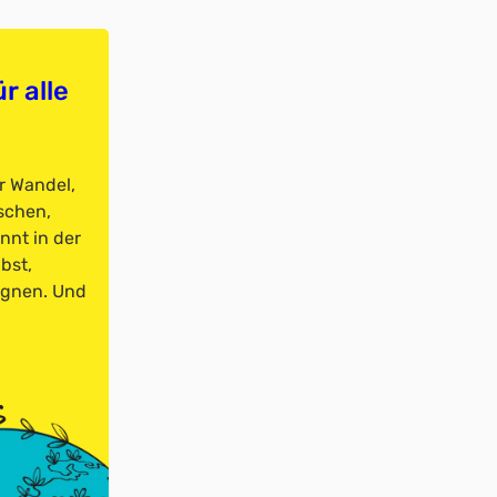
r alle
r Wandel,
schen,
nnt in der
bst,
egnen. Und