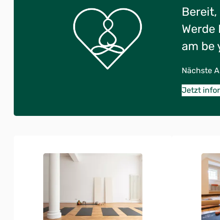
Bereit,
Werde 
am be 
Nächste Au
Jetzt info