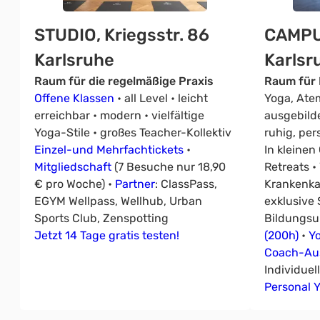
STUDIO, Kriegsstr. 86
CAMPU
Karlsruhe
Karlsr
Raum für die regelmäßige Praxis
Raum für 
Offene Klassen
• all Level • leicht
Yoga, Atem
erreichbar • modern • vielfältige
ausgebild
Yoga-Stile • großes Teacher-Kollektiv
ruhig, pe
Einzel-und Mehrfachtickets
•
In kleine
Mitgliedschaft
(7 Besuche nur 18,90
Retreats •
€ pro Woche) •
Partner
: ClassPass,
Krankenk
EGYM Wellpass, Wellhub, Urban
exklusive 
Sports Club, Zenspotting
Bildungsu
Jetzt 14 Tage gratis testen!
(200h)
•
Y
Coach-Aus
Individuel
Personal 