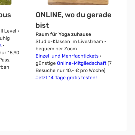
pus
ONLINE, wo du gerade
bist
l Level •
Raum für Yoga zuhause
ruhig
Studio-Klassen im Livestream •
s
•
bequem per Zoom
ur 18,90
Einzel-und Mehrfachtickets
•
Pass,
günstige
Online-Mitgliedschaft
(7
rban
Besuche nur 10,- € pro Woche)
Jetzt 14 Tage gratis testen!