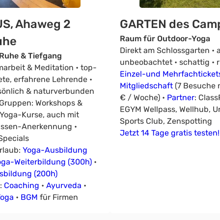
S, Ahaweg 2
GARTEN des Cam
Raum für Outdoor-Yoga
uhe
Direkt am Schlossgarten • al
Ruhe & Tiefgang
unbeobachtet • schattig • 
arbeit & Meditation • top-
Einzel-und Mehrfachticket
ete, erfahrene Lehrende •
Mitgliedschaft
(7 Besuche n
rsönlich & naturverbunden
€ / Woche) •
Partner
: Class
n Gruppen: Workshops &
EGYM Wellpass, Wellhub, U
 Yoga-Kurse, auch mit
Sports Club, Zenspotting
assen-Anerkennung •
Jetzt 14 Tage gratis testen!
Specials
rlaub:
Yoga-Ausbildung
oga-Weiterbildung (300h)
•
bildung (200h)
l:
Coaching
•
Ayurveda
•
Yoga
•
BGM
für Firmen