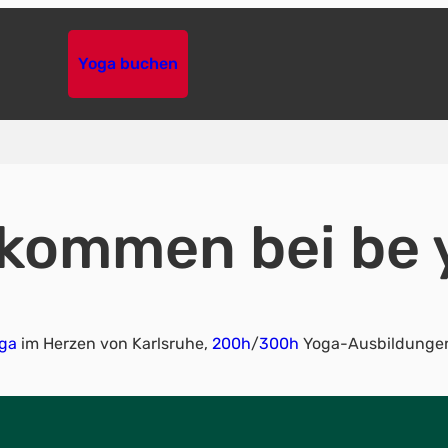
Yoga buchen
lkommen bei be 
oga
im Herzen von Karlsruhe,
200h
/
300h
Yoga-Ausbildungen