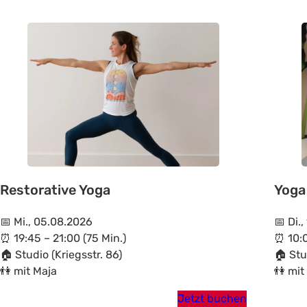
Restorative Yoga
Yoga
📅 Mi., 05.08.2026
📅 Di.
⏰ 19:45 – 21:00 (75 Min.)
⏰ 10:0
🏠 Studio (Kriegsstr. 86)
🏠 Stu
👫 mit Maja
👫 mit
Jetzt buchen