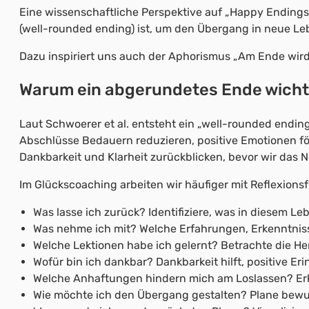
Eine wissenschaftliche Perspektive auf „Happy Endings“ 
(well-rounded ending) ist, um den Übergang in neue Le
Dazu inspiriert uns auch der Aphorismus „Am Ende wird a
Warum ein abgerundetes Ende wichti
Laut Schwoerer et al. entsteht ein „well-rounded endin
Abschlüsse Bedauern reduzieren, positive Emotionen fö
Dankbarkeit und Klarheit zurückblicken, bevor wir das 
Im Glückscoaching arbeiten wir häufiger mit Reflexions
Was lasse ich zurück? Identifiziere, was in diesem L
Was nehme ich mit? Welche Erfahrungen, Erkenntniss
Welche Lektionen habe ich gelernt? Betrachte die He
Wofür bin ich dankbar? Dankbarkeit hilft, positive Er
Welche Anhaftungen hindern mich am Loslassen? Erke
Wie möchte ich den Übergang gestalten? Plane bewuss