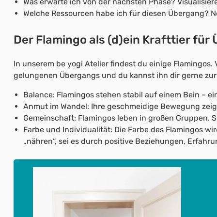
Was erwarte ich von der nächsten Phase? Visualisie
Welche Ressourcen habe ich für diesen Übergang? No
Der Flamingo als (d)ein Krafttier fü
In unserem be yogi Atelier findest du einige Flamingos.
gelungenen Übergangs und du kannst ihn dir gerne zur Se
Balance: Flamingos stehen stabil auf einem Bein – ein
Anmut im Wandel: Ihre geschmeidige Bewegung zeigt,
Gemeinschaft: Flamingos leben in großen Gruppen. S
Farbe und Individualität: Die Farbe des Flamingos w
„nähren“, sei es durch positive Beziehungen, Erfahru