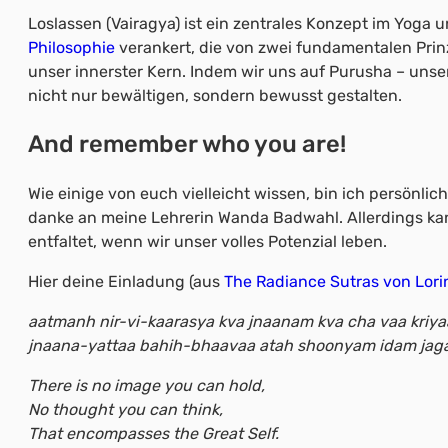
Loslassen (Vairagya) ist ein zentrales Konzept im Yoga 
Philosophie
verankert, die von zwei fundamentalen Prinz
unser innerster Kern. Indem wir uns auf Purusha – uns
nicht nur bewältigen, sondern bewusst gestalten.
And remember who you are!
Wie einige von euch vielleicht wissen, bin ich persönlic
danke an meine Lehrerin Wanda Badwahl. Allerdings kan
entfaltet, wenn wir unser volles Potenzial leben.
Hier deine Einladung (aus
The Radiance Sutras von Lori
aatmanh nir-vi-kaarasya kva jnaanam kva cha vaa kriya
jnaana-yattaa bahih-bhaavaa atah shoonyam idam jag
There is no image you can hold,
No thought you can think,
That encompasses the Great Self.