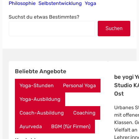
Philosophie
Selbstentwicklung
Yoga
Suchst du etwas Bestimmtes?
Suchen
Beliebte Angebote
be yogi 
Studio K
Yoga-Stunden
Personal Yoga
Ost
Yoga-Ausbildung
Urbanes S
Coach-Ausbildung
Coaching
mit offene
Klassen. G
Ayurveda
BGM (für Firmen)
Vielfalt an
Lehrer:in