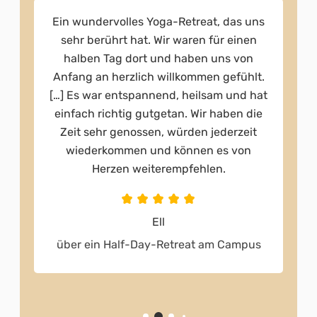
s
Ich konnte hervorragend runterfahren
und das Embodied Yoga war super gut
um generell ins Körper-Fühlen
.
reinzukommen. Für mich ist das ja alles
t
Neuland. Eine Freundin hat mit schon
öfters Ecstatic Dance empfohlen,
irgendwie habe ich das als eine Vorstufe
gesehen.
Matthias
über einen Yoga-Kurs am Campus &
Retreat