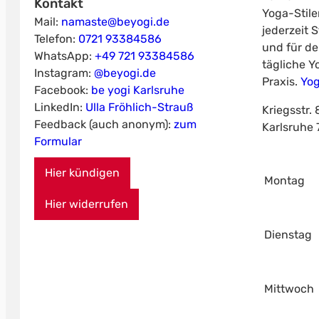
Kontakt
Yoga-Stil
Mail:
namaste@beyogi.de
jederzeit 
Telefon:
0721 93384586
und für de
WhatsApp:
+49 721 93384586
tägliche Y
Instagram:
@beyogi.de
Praxis.
Yog
Facebook:
be yogi Karlsruhe
LinkedIn:
Ulla Fröhlich-Strauß
Kriegsstr. 
Feedback (auch anonym):
zum
Karlsruhe
Formular
Hier kündigen
Montag
Hier widerrufen
Dienstag
Mittwoch