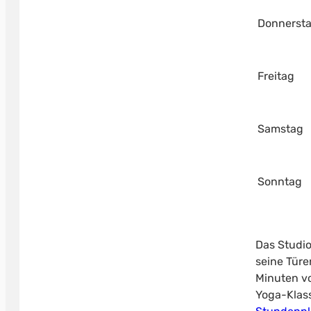
Donnerst
Freitag
Samstag
Sonntag
Das Studio
seine Türe
Minuten vo
Yoga-Klass