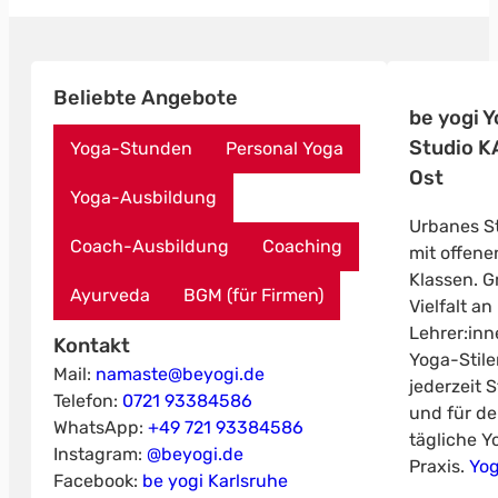
Beliebte Angebote
be yogi 
Studio K
Yoga-Stunden
Personal Yoga
Ost
Yoga-Ausbildung
Urbanes S
Coach-Ausbildung
Coaching
mit offene
Klassen. G
Ayurveda
BGM (für Firmen)
Vielfalt an
Lehrer:in
Kontakt
Yoga-Stil
Mail:
namaste@beyogi.de
jederzeit 
Telefon:
0721 93384586
und für de
WhatsApp:
+49 721 93384586
tägliche Y
Instagram:
@beyogi.de
Praxis.
Yog
Facebook:
be yogi Karlsruhe