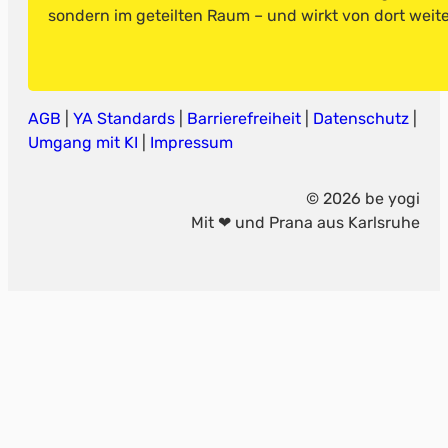
sondern im geteilten Raum – und wirkt von dort weite
AGB
|
YA Standards
|
Barrierefreiheit
|
Datenschutz
|
Umgang mit KI
|
Impressum
© 2026 be yogi
Mit ❤ und Prana aus Karlsruhe