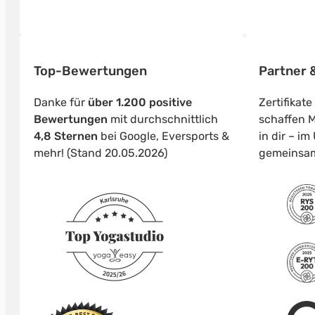
Top-Bewertungen
Partner &
Danke für
über 1.200 positive
Zertifikat
Bewertungen
mit durchschnittlich
schaffen M
4,8 Sternen
bei Google, Eversports &
in dir – i
mehr! (Stand 20.05.2026)
gemeinsa