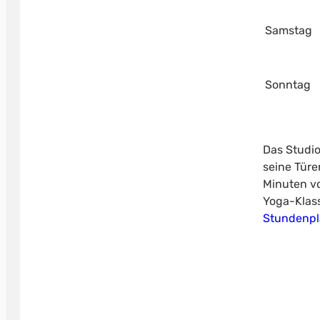
Samstag
Sonntag
Das Studio
seine Türe
Minuten vo
Yoga-Klass
Stundenp