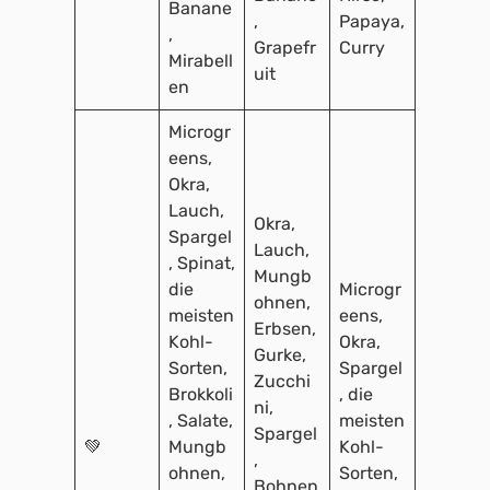
Banane
,
Papaya,
,
Grapefr
Curry
Mirabell
uit
en
Microgr
eens,
Okra,
Lauch,
Okra,
Spargel
Lauch,
, Spinat,
Mungb
die
Microgr
ohnen,
meisten
eens,
Erbsen,
Kohl-
Okra,
Gurke,
Sorten,
Spargel
Zucchi
Brokkoli
, die
ni,
, Salate,
meisten
Spargel
💚
Mungb
Kohl-
,
ohnen,
Sorten,
Bohnen