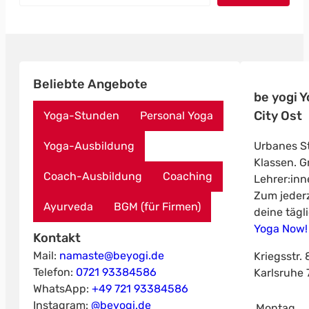
Beliebte Angebote
be yogi 
City Ost
Yoga-Stunden
Personal Yoga
Urbanes St
Yoga-Ausbildung
Klassen. Gr
Coach-Ausbildung
Coaching
Lehrer:inn
Zum jederz
Ayurveda
BGM (für Firmen)
deine tägl
Yoga Now!
Kontakt
Mail:
namaste@beyogi.de
Kriegsstr. 
Telefon:
0721 93384586
Karlsruhe
WhatsApp:
+49 721 93384586
Instagram:
@beyogi.de
Montag