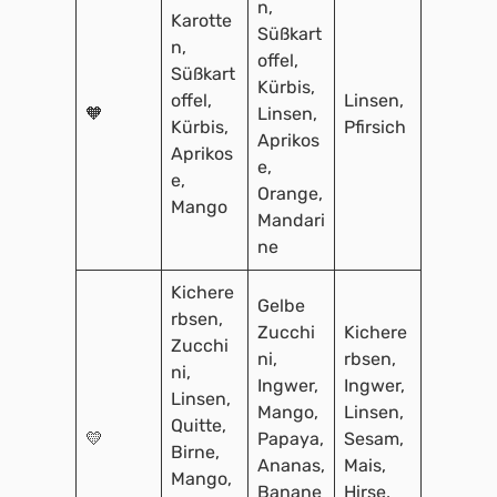
n,
Karotte
Süßkart
n,
offel,
Süßkart
Kürbis,
offel,
Linsen,
🧡
Linsen,
Kürbis,
Pfirsich
Aprikos
Aprikos
e,
e,
Orange,
Mango
Mandari
ne
Kichere
Gelbe
rbsen,
Zucchi
Kichere
Zucchi
ni,
rbsen,
ni,
Ingwer,
Ingwer,
Linsen,
Mango,
Linsen,
Quitte,
💛
Papaya,
Sesam,
Birne,
Ananas,
Mais,
Mango,
Banane
Hirse,