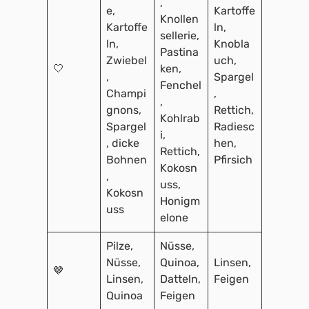
,
e,
Kartoffe
Knollen
Kartoffe
ln,
sellerie,
ln,
Knobla
Pastina
Zwiebel
uch,
🤍
ken,
,
Spargel
Fenchel
Champi
,
,
gnons,
Rettich,
Kohlrab
Spargel
Radiesc
i,
, dicke
hen,
Rettich,
Bohnen
Pfirsich
Kokosn
,
uss,
Kokosn
Honigm
uss
elone
Pilze,
Nüsse,
Nüsse,
Quinoa,
Linsen,
🤎
Linsen,
Datteln,
Feigen
Quinoa
Feigen