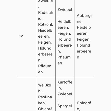
Zwiebel
,
Zwiebel
Radicch
,
Aubergi
io,
Heidelb
ne,
Rotkohl,
eeren,
Heidelb
Heidelb
Feigen,
eeren,
💜
eeren,
Holund
Feigen,
Feigen,
erbeere
Holund
Holund
n,
erbeere
erbeere
Pflaum
n
n,
en
Pflaum
en
Kartoffe
Weißko
ln,
hl,
Zwiebel
Pastina
,
ken,
Chicoré
Spargel
Chicoré
e,