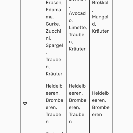
Erbsen,
Brokkoli
,
Edama
,
Avocad
me,
Mangol
o,
Gurke,
d,
Limette,
Zucchi
Kräuter
Traube
ni,
n,
Spargel
Kräuter
,
Traube
n,
Kräuter
Heidelb
Heidelb
eeren,
eeren,
Heidelb
Brombe
Brombe
eeren,
💙
eren,
eren,
Brombe
Traube
Traube
eren
n
n