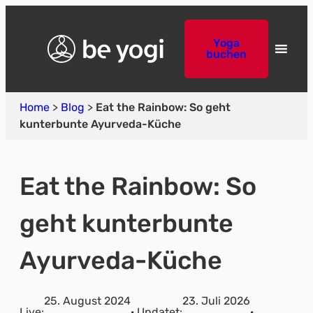
Yoga
buchen
Home
>
Blog
>
Eat the Rainbow: So geht
kunterbunte Ayurveda-Küche
Eat the Rainbow: So
geht kunterbunte
Ayurveda-Küche
25. August 2024
23. Juli 2026
Live:
· Updatet:
·