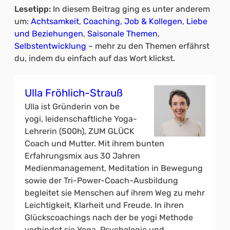
Lesetipp:
In diesem Beitrag ging es unter anderem
um:
Achtsamkeit
, 
Coaching
, 
Job & Kollegen
, 
Liebe
und Beziehungen
, 
Saisonale Themen
, 
Selbstentwicklung
– mehr zu den Themen erfährst
du, indem du einfach auf das Wort klickst.
Ulla Fröhlich-Strauß
Ulla ist Gründerin von be
yogi, leidenschaftliche Yoga-
Lehrerin (500h), ZUM GLÜCK
Coach und Mutter. Mit ihrem bunten
Erfahrungsmix aus 30 Jahren
Medienmanagement, Meditation in Bewegung
sowie der Tri-Power-Coach-Ausbildung
begleitet sie Menschen auf ihrem Weg zu mehr
Leichtigkeit, Klarheit und Freude. In ihren
Glückscoachings nach der be yogi Methode
verbindet sie Yoga, Psychologie und