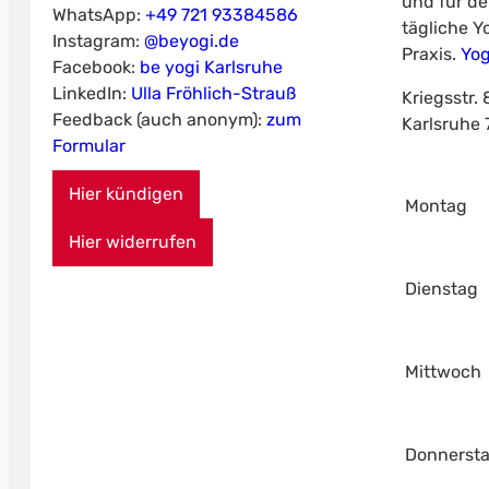
und für de
WhatsApp:
+49 721 93384586
tägliche Y
Instagram:
@beyogi.de
Praxis.
Yog
Facebook:
be yogi Karlsruhe
LinkedIn:
Ulla Fröhlich-Strauß
Kriegsstr. 
Feedback (auch anonym):
zum
Karlsruhe
Formular
Hier kündigen
Montag
Hier widerrufen
Dienstag
Mittwoch
Donnerst