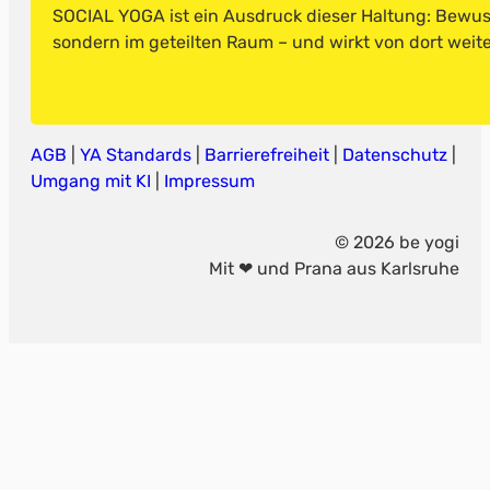
SOCIAL YOGA ist ein Ausdruck dieser Haltung: Bewusst
sondern im geteilten Raum – und wirkt von dort weite
AGB
|
YA Standards
|
Barrierefreiheit
|
Datenschutz
|
Umgang mit KI
|
Impressum
© 2026 be yogi
Mit ❤ und Prana aus Karlsruhe