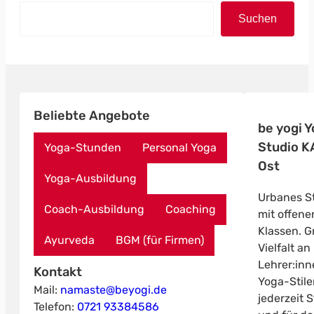
Suchen
Beliebte Angebote
be yogi 
Studio K
Yoga-Stunden
Personal Yoga
Ost
Yoga-Ausbildung
Urbanes S
Coach-Ausbildung
Coaching
mit offene
Klassen. G
Ayurveda
BGM (für Firmen)
Vielfalt an
Lehrer:in
Kontakt
Yoga-Stil
Mail:
namaste@beyogi.de
jederzeit 
Telefon:
0721 93384586