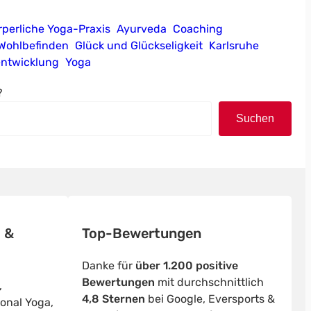
rperliche Yoga-Praxis
Ayurveda
Coaching
Wohlbefinden
Glück und Glückseligkeit
Karlsruhe
entwicklung
Yoga
?
Suchen
 &
Top-Bewertungen
Danke für
über 1.200 positive
Bewertungen
mit durchschnittlich
,
4,8 Sternen
bei Google, Eversports &
onal Yoga,