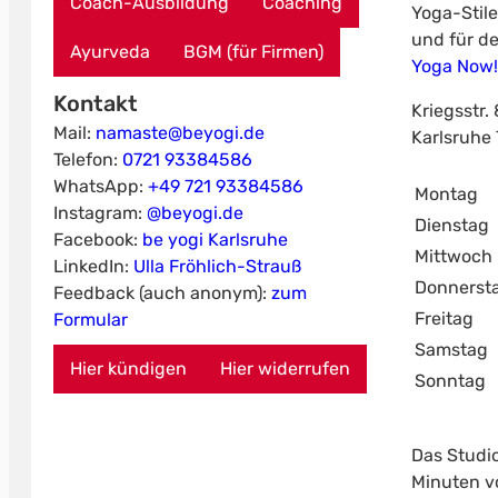
Coach-Ausbildung
Coaching
Yoga-Stile
und für de
Ayurveda
BGM (für Firmen)
Yoga Now!
Kontakt
Kriegsstr.
Mail:
namaste@beyogi.de
Karlsruhe
Telefon:
0721 93384586
WhatsApp:
+49 721 93384586
Montag
Instagram:
@beyogi.de
Dienstag
Facebook:
be yogi Karlsruhe
Mittwoch
LinkedIn:
Ulla Fröhlich-Strauß
Donnerst
Feedback (auch anonym):
zum
Freitag
Formular
Samstag
Hier kündigen
Hier widerrufen
Sonntag
Das Studio
Minuten vo