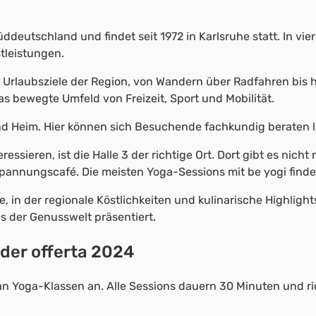
ddeutschland und findet seit 1972 in Karlsruhe statt. In vie
tleistungen.
 und Urlaubsziele der Region, von Wandern über Radfahren bi
as bewegte Umfeld von Freizeit, Sport und Mobilität.
nd Heim. Hier können sich Besuchende fachkundig beraten l
teressieren, ist die Halle 3 der richtige Ort. Dort gibt es ni
annungscafé. Die meisten Yoga-Sessions mit be yogi finden 
 in der regionale Köstlichkeiten und kulinarische Highligh
 der Genusswelt präsentiert.
der offerta 2024
m an Yoga-Klassen an. Alle Sessions dauern 30 Minuten und 