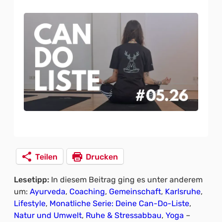
Teilen
Drucken
Lesetipp:
In diesem Beitrag ging es unter anderem
um:
Ayurveda
, 
Coaching
, 
Gemeinschaft
, 
Karlsruhe
, 
Lifestyle
, 
Monatliche Serie: Deine Can-Do-Liste
, 
Natur und Umwelt
, 
Ruhe & Stressabbau
, 
Yoga
–