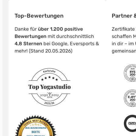
Top-Bewertungen
Partner &
Danke für
über 1.200 positive
Zertifikat
Bewertungen
mit durchschnittlich
schaffen M
4,8 Sternen
bei Google, Eversports &
in dir – i
mehr! (Stand 20.05.2026)
gemeinsa