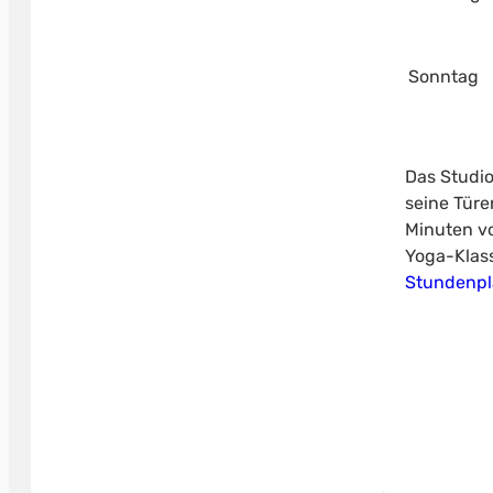
Sonntag
Das Studio
seine Türe
Minuten vo
Yoga-Klass
Stundenp