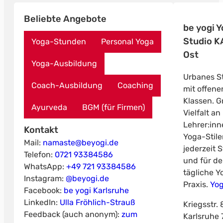
Beliebte Angebote
be yogi 
Studio K
Yoga-Stunden
Personal Yoga
Ost
Yoga-Ausbildung
Urbanes S
Coach-Ausbildung
Coaching
mit offene
Klassen. G
Ayurveda
BGM (für Firmen)
Vielfalt an
Lehrer:in
Kontakt
Yoga-Stil
Mail:
namaste@beyogi.de
jederzeit 
Telefon:
0721 93384586
und für de
WhatsApp:
+49 721 93384586
tägliche Y
Instagram:
@beyogi.de
Praxis.
Yog
Facebook:
be yogi Karlsruhe
LinkedIn:
Ulla Fröhlich-Strauß
Kriegsstr. 
Feedback (auch anonym):
zum
Karlsruhe