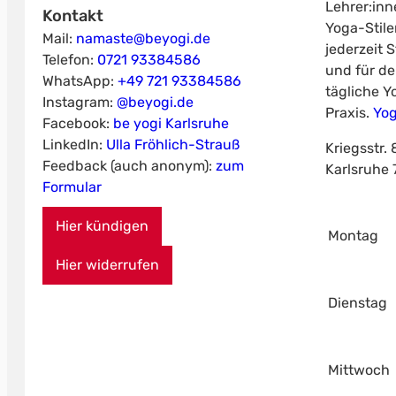
Lehrer:in
Kontakt
Yoga-Stil
Mail:
namaste@beyogi.de
jederzeit 
Telefon:
0721 93384586
und für de
WhatsApp:
+49 721 93384586
tägliche Y
Instagram:
@beyogi.de
Praxis.
Yog
Facebook:
be yogi Karlsruhe
LinkedIn:
Ulla Fröhlich-Strauß
Kriegsstr. 
Feedback (auch anonym):
zum
Karlsruhe
Formular
Hier kündigen
Montag
Hier widerrufen
Dienstag
Mittwoch