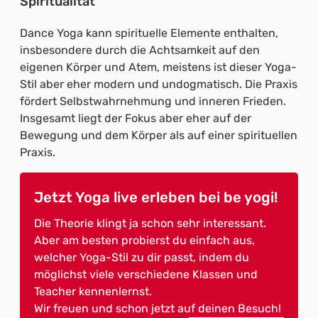
Spiritualität
Dance Yoga kann spirituelle Elemente enthalten,
insbesondere durch die Achtsamkeit auf den
eigenen Körper und Atem, meistens ist dieser Yoga-
Stil aber eher modern und undogmatisch. Die Praxis
fördert Selbstwahrnehmung und inneren Frieden.
Insgesamt liegt der Fokus aber eher auf der
Bewegung und dem Körper als auf einer spirituellen
Praxis.
Jetzt Yoga live erleben bei be yogi!
Die Theorie klingt ja schon sehr interessant.
Aber am besten probierst du einfach aus,
welcher Yoga-Stil zu dir passt, indem du
möglichst viele verschiedene Klassen und
Teacher kennenlernst.
Wir freuen und schon jetzt auf deinen Besuch!