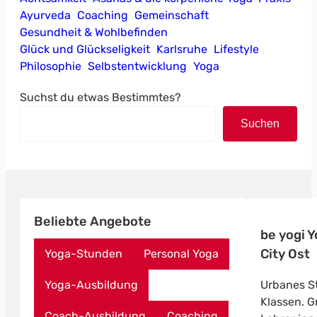
Ayurveda
Coaching
Gemeinschaft
Gesundheit & Wohlbefinden
Glück und Glückseligkeit
Karlsruhe
Lifestyle
Philosophie
Selbstentwicklung
Yoga
Suchst du etwas Bestimmtes?
Suchen
Beliebte Angebote
be yogi 
City Ost
Yoga-Stunden
Personal Yoga
Urbanes St
Yoga-Ausbildung
Klassen. Gr
Coach-Ausbildung
Coaching