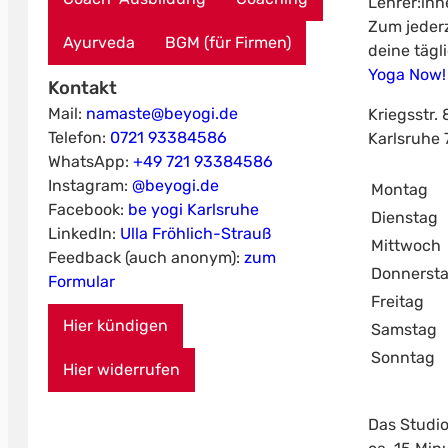
Lehrer:inn
Zum jederz
Ayurveda
BGM (für Firmen)
deine tägl
Yoga Now!
Kontakt
Mail:
namaste@beyogi.de
Kriegsstr. 
Telefon:
0721 93384586
Karlsruhe
WhatsApp:
+49 721 93384586
Instagram:
@beyogi.de
Montag
Facebook:
be yogi Karlsruhe
Dienstag
LinkedIn:
Ulla Fröhlich-Strauß
Mittwoch
Feedback (auch anonym):
zum
Donnerst
Formular
Freitag
Hier kündigen
Samstag
Sonntag
Hier widerrufen
Das Studio