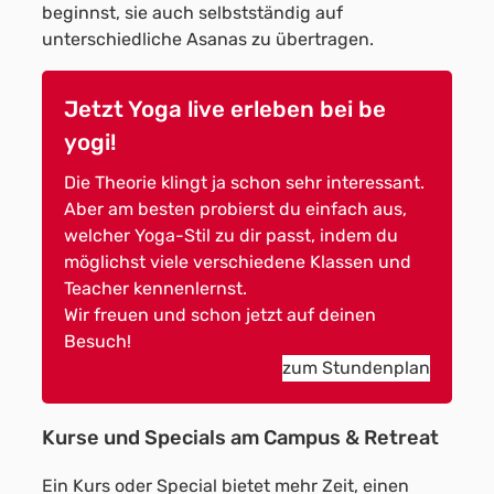
beginnst, sie auch selbstständig auf
unterschiedliche Asanas zu übertragen.
Jetzt Yoga live erleben bei be
yogi!
Die Theorie klingt ja schon sehr interessant.
Aber am besten probierst du einfach aus,
welcher Yoga-Stil zu dir passt, indem du
möglichst viele verschiedene Klassen und
Teacher kennenlernst.
Wir freuen und schon jetzt auf deinen
Besuch!
zum Stundenplan
Kurse und Specials am Campus & Retreat
Ein Kurs oder Special bietet mehr Zeit, einen