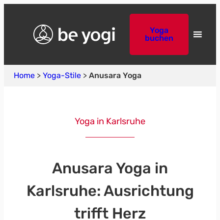
Zum
Inhalt
Yoga
springen
buchen
Home
>
Yoga-Stile
>
Anusara Yoga
Yoga in Karlsruhe
Anusara Yoga in
Karlsruhe: Ausrichtung
trifft Herz