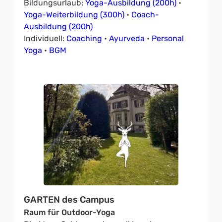
Bildungsurlaub:
Yoga-Ausbildung (200h)
•
Yoga-Weiterbildung (300h)
•
Coach-
Ausbildung (200h)
Individuell:
Coaching
•
Ayurveda
•
Personal
Yoga
•
BGM
GARTEN des Campus
Raum für Outdoor-Yoga