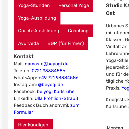
Studio K
Yoga-Stunden
Personal Yoga
Ost
Yoga-Ausbildung
Urbanes S
Coach-Ausbildung
Coaching
mit offene
Klassen. G
Ayurveda
BGM (für Firmen)
Vielfalt an
Lehrer:in
Kontakt
Yoga-Stil
Mail:
namaste@beyogi.de
jederzeit 
Telefon:
0721 93384586
und für de
WhatsApp:
+49 721 93384586
tägliche Y
Instagram:
@beyogi.de
Praxis.
Yog
Facebook:
be yogi Karlsruhe
LinkedIn:
Ulla Fröhlich-Strauß
Kriegsstr. 
Feedback (auch anonym):
zum
Karlsruhe
Formular
Hier kündigen
Montag