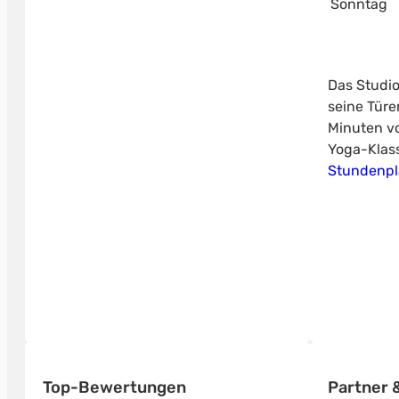
Sonntag
Das Studio
seine Türe
Minuten vo
Yoga-Klass
Stundenp
Top-Bewertungen
Partner &