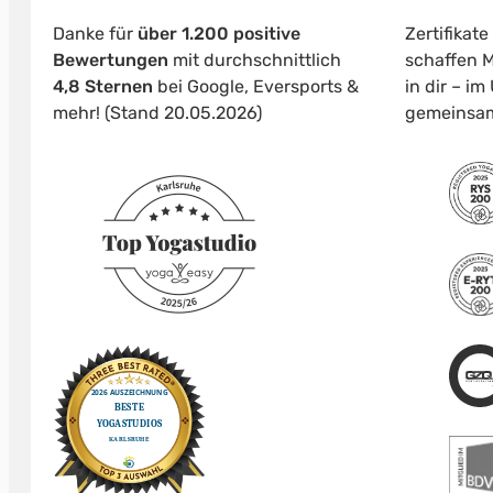
Danke für
über 1.200 positive
Zertifikat
Bewertungen
mit durchschnittlich
schaffen M
4,8 Sternen
bei Google, Eversports &
in dir – i
mehr! (Stand 20.05.2026)
gemeinsa