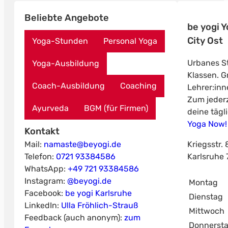
Beliebte Angebote
be yogi 
City Ost
Yoga-Stunden
Personal Yoga
Urbanes St
Yoga-Ausbildung
Klassen. Gr
Coach-Ausbildung
Coaching
Lehrer:inn
Zum jederz
Ayurveda
BGM (für Firmen)
deine tägl
Yoga Now!
Kontakt
Mail:
namaste@beyogi.de
Kriegsstr. 
Telefon:
0721 93384586
Karlsruhe
WhatsApp:
+49 721 93384586
Instagram:
@beyogi.de
Montag
Facebook:
be yogi Karlsruhe
Dienstag
LinkedIn:
Ulla Fröhlich-Strauß
Mittwoch
Feedback (auch anonym):
zum
Donnerst