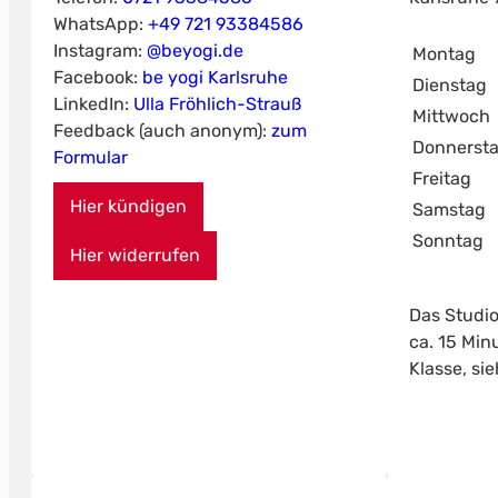
WhatsApp:
+49 721 93384586
Instagram:
@beyogi.de
Montag
Facebook:
be yogi Karlsruhe
Dienstag
LinkedIn:
Ulla Fröhlich-Strauß
Mittwoch
Feedback (auch anonym):
zum
Donnerst
Formular
Freitag
Hier kündigen
Samstag
Sonntag
Hier widerrufen
Das Studio
ca. 15 Min
Klasse, si