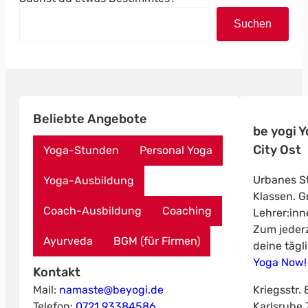
Suchen
Beliebte Angebote
be yogi 
City Ost
Yoga-Stunden
Personal Yoga
Urbanes St
Yoga-Ausbildung
Klassen. Gr
Coach-Ausbildung
Coaching
Lehrer:inn
Zum jederz
Ayurveda
BGM (für Firmen)
deine tägl
Yoga Now!
Kontakt
Mail:
namaste@beyogi.de
Kriegsstr. 
Telefon:
0721 93384586
Karlsruhe